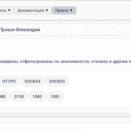
исы ▼
Документация ▼
Прокси ▼
Прокси Финляндии
роверены, отфильтрованы по анонимности, отклику и другим 
HTTPS
SOCKS4
SOCKS5
080
3128
1080
1081