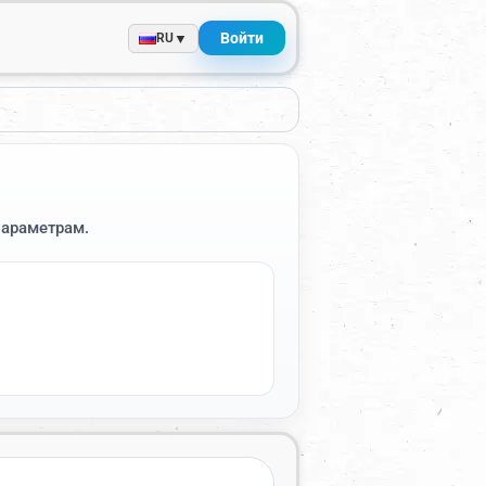
Войти
▼
RU
параметрам.