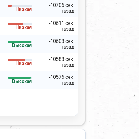
-10706 сек.
Низкая
назад
-10611 сек.
Низкая
назад
-10603 сек.
Высокая
Документация API
назад
-10583 сек.
Низкая
назад
-10576 сек.
Высокая
Скопировать
назад
Сбросить
Показать
11
прокси