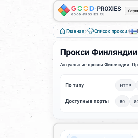
-
PROXIES
Серв
GOOD-PROXIES.RU
›
›
Главная
Список прокси
Прокси Финляндии
Актуальные
прокси Финляндии
. П
По типу
HTTP
Доступные порты
80
8