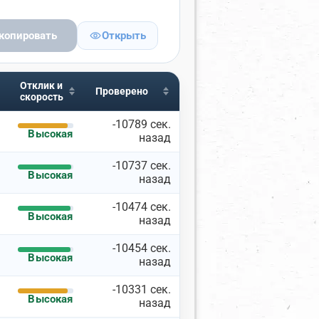
копировать
Открыть
Отклик и
ГОРОДА И ПОРТЫ
Проверено
скорость
ны
Включая
Исключая
-10789 сек.
Высокая
назад
×
нляндия
-10737 сек.
Высокая
а
назад
те название города
-10474 сек.
Высокая
назад
ярные порты
-10454 сек.
Высокая
ите порт
назад
-10331 сек.
Высокая
назад