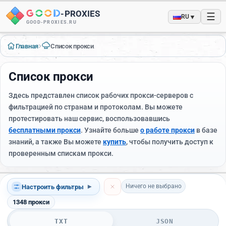
-
PROXIES
☰
▼
RU
GOOD-PROXIES.RU
›
Главная
Список прокси
Список прокси
Здесь представлен список рабочих прокси-серверов с
фильтрацией по странам и протоколам. Вы можете
протестировать наш сервис, воспользовавшись
бесплатными прокси
. Узнайте больше
о работе прокси
в базе
знаний, а также Вы можете
купить
, чтобы получить доступ к
проверенным спискам прокси.
Ничего не выбрано
Настроить фильтры
▾
1348
прокси
TXT
JSON