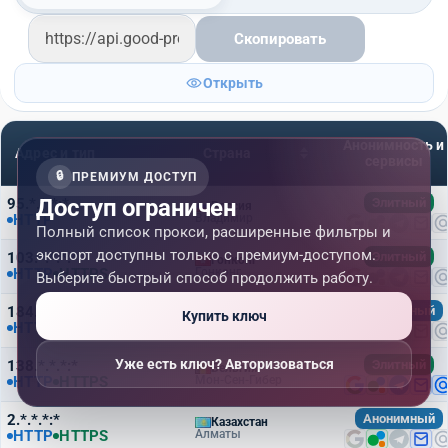
Скопировать
Открыть
Анонимность и
Адрес и тип
Страна
сервисы
🔒
ПРЕМИУМ ДОСТУП
Доступ ограничен
95.*.*.*:*
Элитный
Россия
HTTP
Владимир
Полный список прокси, расширенные фильтры и
экспорт доступны только с премиум-доступом.
103.*.*.*:*
Элитный
Гонконг
HTTP
HTTPS
Гонконг
Выберите быстрый способ продолжить работу.
184.*.*.*:*
Анонимный
Таиланд
Купить ключ
HTTP
HTTPS
Лоэ
Уже есть ключ? Авторизоваться
138.*.*.*:*
Элитный
Бельгия
HTTP
HTTPS
Мон-Сен-Гибер
2.*.*.*:*
Анонимный
Казахстан
HTTP
HTTPS
Алматы