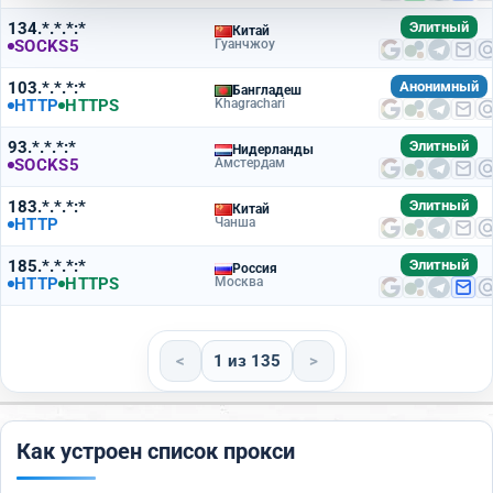
134.*.*.*:*
Элитный
Китай
SOCKS5
Гуанчжоу
103.*.*.*:*
Анонимный
Бангладеш
HTTP
HTTPS
Khagrachari
93.*.*.*:*
Элитный
Нидерланды
SOCKS5
Амстердам
183.*.*.*:*
Элитный
Китай
HTTP
Чанша
185.*.*.*:*
Элитный
Россия
HTTP
HTTPS
Москва
<
1 из 135
>
Как устроен список прокси