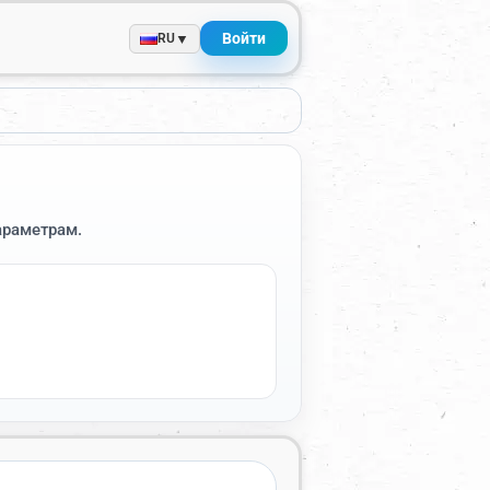
Войти
▼
RU
араметрам.