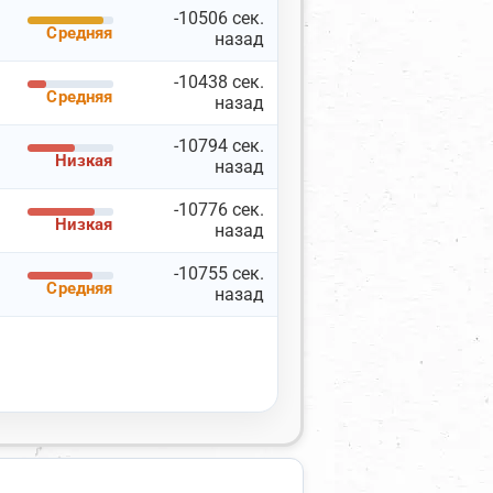
-10506 сек.
Средняя
назад
-10438 сек.
Средняя
назад
-10794 сек.
Низкая
Документация API
назад
-10776 сек.
Низкая
назад
-10755 сек.
Средняя
Скопировать
назад
Сбросить
Показать
24
прокси