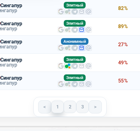
Высокая
Средняя
Сингапур
Элитный
82%
ингапур
Низкая
Сингапур
Элитный
89%
ингапур
Сингапур
Анонимный
27%
ингапур
Сингапур
ов и парсеров или откройте документацию по
Элитный
49%
ингапур
Сингапур
Элитный
55%
ингапур
ь
Скачать
Настройки
▾
<
1
2
3
>