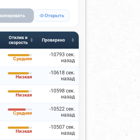
копировать
Открыть
Отклик и
ГОРОДА И ПОРТЫ
Проверено
скорость
ны
Включая
Исключая
-10793 сек.
Средняя
назад
×
нгапур
-10618 сек.
Низкая
а
назад
те название города
-10598 сек.
Низкая
назад
ярные порты
-10522 сек.
Средняя
ите порт
назад
-10507 сек.
Низкая
назад