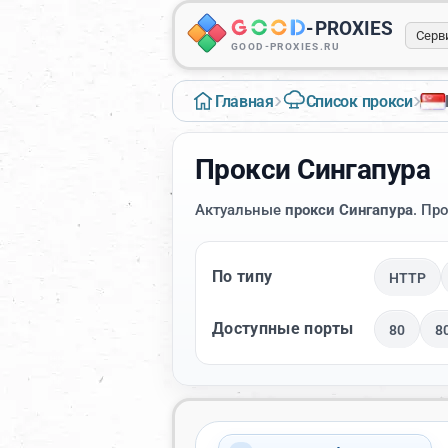
-
PROXIES
Серв
GOOD-PROXIES.RU
›
›
Главная
Список прокси
Прокси Сингапура
Актуальные
прокси Сингапура
. Пр
По типу
HTTP
Доступные порты
80
8