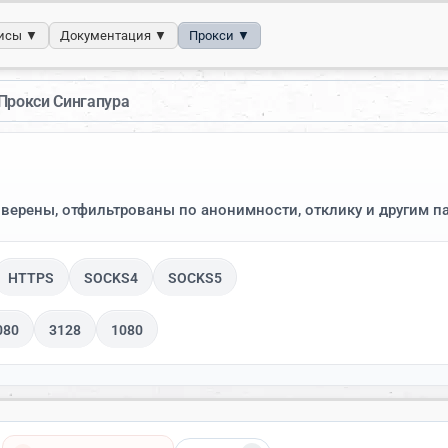
исы ▼
Документация ▼
Прокси ▼
Прокси Сингапура
оверены, отфильтрованы по анонимности, отклику и другим п
HTTPS
SOCKS4
SOCKS5
080
3128
1080