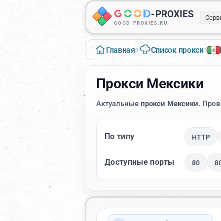
-
PROXIES
Серв
GOOD-PROXIES.RU
›
›
Главная
Список прокси
Прокси Мексики
Актуальные
прокси Мексики
. Про
По типу
HTTP
Доступные порты
80
8