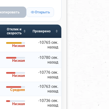
копировать
Открыть
Отклик и
ГОРОДА И ПОРТЫ
Проверено
скорость
ны
Включая
Исключая
-10765 сек.
Низкая
назад
×
ксика
-10780 сек.
а
Низкая
назад
те название города
-10776 сек.
Низкая
назад
ярные порты
-10763 сек.
ите порт
Средняя
назад
-10736 сек.
Низкая
назад