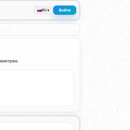
Войти
▼
RU
раметрам.