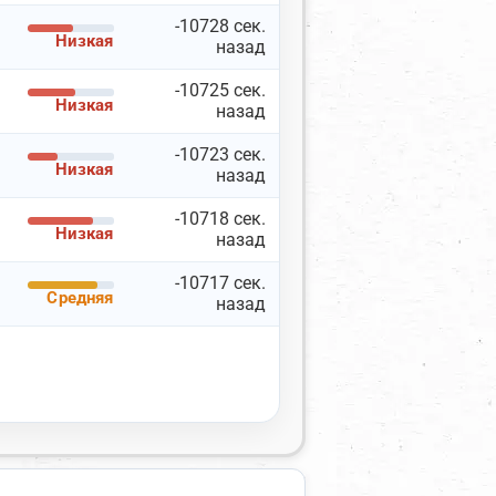
-10728 сек.
Низкая
назад
-10725 сек.
Низкая
назад
-10723 сек.
Документация API
Низкая
назад
-10718 сек.
Низкая
назад
-10717 сек.
Скопировать
Средняя
назад
Сбросить
Показать
52
прокси