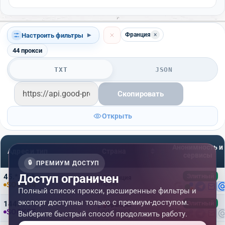
Франция
×
Настроить фильтры
▾
44
прокси
TXT
JSON
Скопировать
Открыть
Анонимность и
Адрес и тип
Страна
сервисы
🔒
ПРЕМИУМ ДОСТУП
Доступ ограничен
45.*.*.*:*
Элитный
Франция
SOCKS4
Париж
Полный список прокси, расширенные фильтры и
экспорт доступны только с премиум-доступом.
144.*.*.*:*
Элитный
Франция
SOCKS5
Lauterbourg
Выберите быстрый способ продолжить работу.