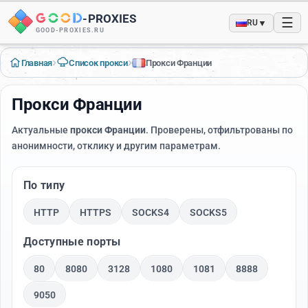
-
PROXIES
☰
▼
RU
GOOD-PROXIES.RU
›
›
Главная
Список прокси
Прокси Франции
Прокси Франции
Актуальные
прокси Франции
. Проверены, отфильтрованы по
анонимности, отклику и другим параметрам.
По типу
HTTP
HTTPS
SOCKS4
SOCKS5
Доступные порты
80
8080
3128
1080
1081
8888
9050