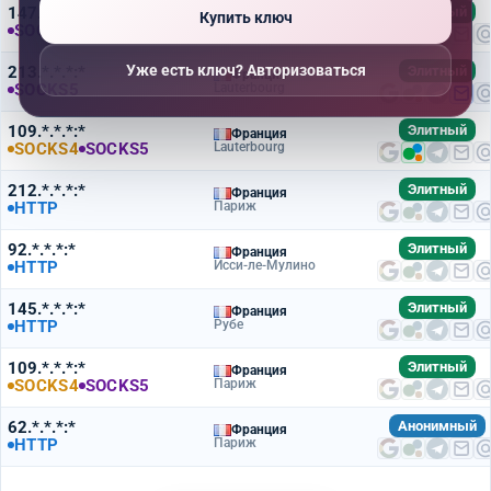
147.*.*.*:*
Элитный
Франция
Купить ключ
SOCKS5
Париж
Уже есть ключ? Авторизоваться
213.*.*.*:*
Элитный
Франция
SOCKS5
Lauterbourg
109.*.*.*:*
Элитный
Франция
SOCKS4
SOCKS5
Lauterbourg
212.*.*.*:*
Элитный
Франция
HTTP
Париж
92.*.*.*:*
Элитный
Франция
HTTP
Исси-ле-Мулино
145.*.*.*:*
Элитный
Франция
HTTP
Рубе
109.*.*.*:*
Элитный
Франция
SOCKS4
SOCKS5
Париж
62.*.*.*:*
Анонимный
Франция
HTTP
Париж