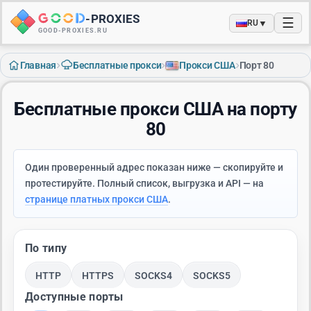
-
PROXIES
☰
▼
RU
GOOD-PROXIES.RU
›
›
›
Главная
Бесплатные прокси
Прокси США
Порт 80
Бесплатные прокси США на порту
80
Один проверенный адрес показан ниже — скопируйте и
протестируйте. Полный список, выгрузка и API — на
странице платных прокси США
.
По типу
HTTP
HTTPS
SOCKS4
SOCKS5
Доступные порты