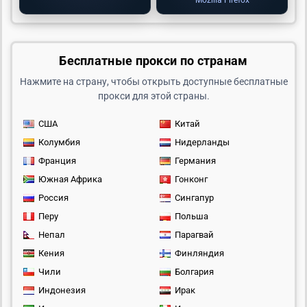
Mozilla Firefox
Бесплатные прокси по странам
Нажмите на страну, чтобы открыть доступные бесплатные
прокси для этой страны.
США
Китай
Колумбия
Нидерланды
Франция
Германия
Южная Африка
Гонконг
Россия
Сингапур
Перу
Польша
Непал
Парагвай
Кения
Финляндия
Чили
Болгария
Индонезия
Ирак