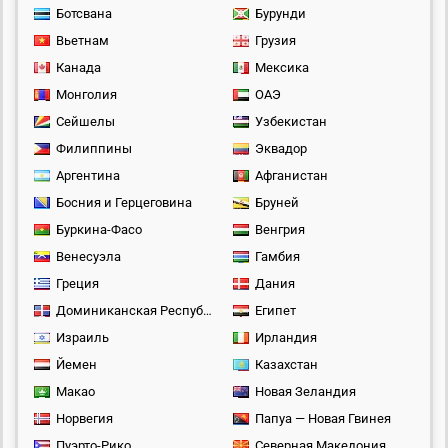
Ботсвана
Бурунди
Вьетнам
Грузия
Канада
Мексика
Монголия
ОАЭ
Сейшелы
Узбекистан
Филиппины
Эквадор
Аргентина
Афганистан
Босния и Герцеговина
Бруней
Буркина-Фасо
Венгрия
Венесуэла
Гамбия
Греция
Дания
Доминиканская Республика
Египет
Израиль
Ирландия
Йемен
Казахстан
Макао
Новая Зеландия
Норвегия
Папуа — Новая Гвинея
Пуэрто-Рико
Северная Македония