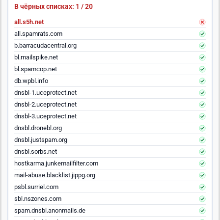
В чёрных списках: 1 / 20
all.s5h.net
all.spamrats.com
b.barracudacentral.org
bl.mailspike.net
bl.spamcop.net
db.wpbl.info
dnsbl-1.uceprotect.net
dnsbl-2.uceprotect.net
dnsbl-3.uceprotect.net
dnsbl.dronebl.org
dnsbl.justspam.org
dnsbl.sorbs.net
hostkarma.junkemailfilter.com
mail-abuse.blacklist.jippg.org
psbl.surriel.com
sbl.nszones.com
spam.dnsbl.anonmails.de