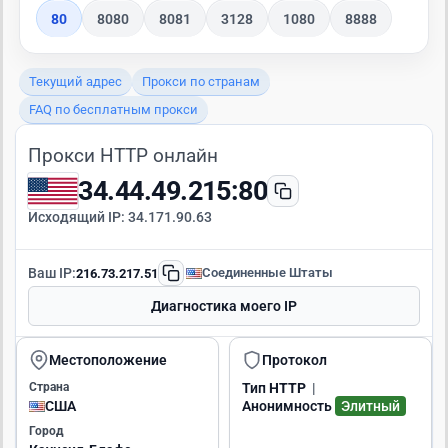
80
8080
8081
3128
1080
8888
Текущий адрес
Прокси по странам
FAQ по бесплатным прокси
Прокси HTTP онлайн
34.44.49.215:80
Исходящий IP:
34.171.90.63
Ваш IP:
Соединенные Штаты
216.73.217.51
Диагностика моего IP
Местоположение
Протокол
Страна
Тип
HTTP
|
США
Анонимность
Элитный
Город