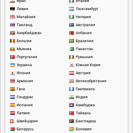
Иран
Италия
Ливия
Люксембург
Малайзия
Нигерия
Таиланд
Австралия
Азербайджан
Албания
Бельгия
Бразилия
Мьянма
Пакистан
Португалия
Румыния
Украина
Южная Корея
Япония
Австрия
Армения
Великобритания
Гана
Гватемала
Гондурас
Индия
Испания
Камбоджа
Латвия
Тайвань
Швейцария
Бангладеш
Беларусь
Боливия