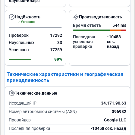
Каунсил-Блафс
Надёжность
Производительность
Успешно
Время ответа
544 ms
Проверок
17292
Последняя
-10457
успешная
сек.
Неуспешных
33
проверка
назад
Успешных
17259
99%
Технические характеристики и географическая
принадлежность
Технические данные
Исходящий IP
34.171.90.63
Номер автономной системы (ASN)
396982
Провайдер
Google LLC
Последняя проверка
-10457 сек. назад