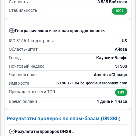
Скорость
3 535 Байт/сек
Стабильность
100%
Географическая и сетевая принадлежность
ISO 3166-1 код страны
US
Область/штат
Айова
Город
Каунсил-Блафс
Почтовый индекс
51503
Часовой пояс
America/Chicago
Имя хоста
63.90.171.34.bc.googleusercontent.com
Принадлежит сети TOR
Нет
Время онлайн
1 день и 4 часа
Результаты проверок по спам-базам (DNSBL)
Результаты проверок DNSBL