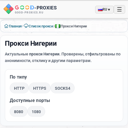
-
PROXIES
☰
▼
RU
GOOD-PROXIES.RU
›
›
Главная
Список прокси
Прокси Нигерии
Прокси Нигерии
Актуальные
прокси Нигерии
. Проверены, отфильтрованы по
анонимности, отклику и другим параметрам.
По типу
HTTP
HTTPS
SOCKS4
Доступные порты
8080
1080