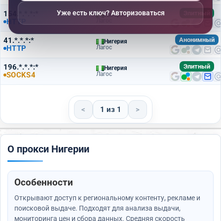
Уже есть ключ? Авторизоваться
154.*.*.*:*
Элитный
Нигерия
HTTP
Лагос
41.*.*.*:*
Анонимный
Нигерия
HTTP
Лагос
196.*.*.*:*
Элитный
Нигерия
SOCKS4
Лагос
<
1 из 1
>
О прокси Нигерии
Особенности
Открывают доступ к региональному контенту, рекламе и
поисковой выдаче. Подходят для анализа выдачи,
мониторинга цен и сбора данных. Средняя скорость