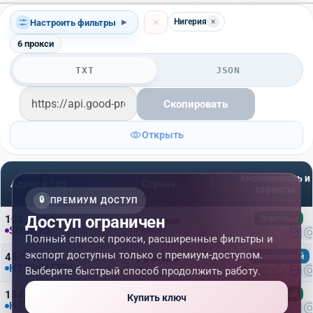
Нигерия
×
Настроить фильтры
▾
6
прокси
TXT
JSON
Скопировать
Открыть
Анонимность и
Адрес и тип
Страна
сервисы
🔒
ПРЕМИУМ ДОСТУП
Доступ ограничен
102.*.*.*:*
Элитный
Нигерия
SOCKS5
Икеджа
Полный список прокси, расширенные фильтры и
экспорт доступны только с премиум-доступом.
45.*.*.*:*
Анонимный
Нигерия
HTTP
HTTPS
Лагос
Выберите быстрый способ продолжить работу.
154.*.*.*:*
Элитный
Нигерия
Купить ключ
HTTP
Лагос