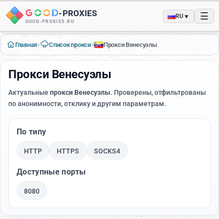
-
PROXIES
☰
▼
RU
GOOD-PROXIES.RU
›
›
Главная
Список прокси
Прокси Венесуэлы
Прокси Венесуэлы
Актуальные
прокси Венесуэлы
. Проверены, отфильтрованы
по анонимности, отклику и другим параметрам.
По типу
HTTP
HTTPS
SOCKS4
Доступные порты
8080