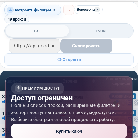
Венесуэла
×
Настроить фильтры
▾
19
прокси
TXT
JSON
Скопировать
Открыть
Анонимность и
Адрес и тип
Страна
сервисы
🔒
ПРЕМИУМ ДОСТУП
Доступ ограничен
38.*.*.*:*
Анонимный
Венесуэла
HTTP
HTTPS
Мерида
Полный список прокси, расширенные фильтры и
экспорт доступны только с премиум-доступом.
138.*.*.*:*
Анонимный
Венесуэла
HTTP
Росарио
Выберите быстрый способ продолжить работу.
38.*.*.*:*
Анонимный
Венесуэла
Купить ключ
HTTP
HTTPS
Santa Teresa del Tuy