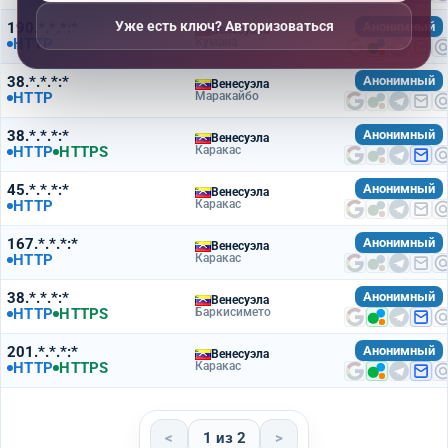
Уже есть ключ? Авторизоваться
190.*.*.*:*
Анонимный
Венесуэла
HTTP
Кумана
38.*.*.*:*
Анонимный
Венесуэла
HTTP
Маракайбо
38.*.*.*:*
Анонимный
Венесуэла
HTTP
HTTPS
Каракас
45.*.*.*:*
Анонимный
Венесуэла
HTTP
Каракас
167.*.*.*:*
Анонимный
Венесуэла
HTTP
Каракас
38.*.*.*:*
Анонимный
Венесуэла
HTTP
HTTPS
Баркисимето
201.*.*.*:*
Анонимный
Венесуэла
HTTP
HTTPS
Каракас
<
1 из 2
>