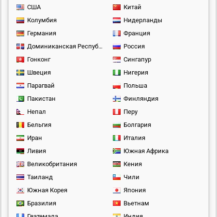
США
Китай
Колумбия
Нидерланды
Германия
Франция
Доминиканская Республика
Россия
Гонконг
Сингапур
Швеция
Нигерия
Парагвай
Польша
Пакистан
Финляндия
Непал
Перу
Бельгия
Болгария
Иран
Италия
Ливия
Южная Африка
Великобритания
Кения
Таиланд
Чили
Южная Корея
Япония
Бразилия
Вьетнам
Гватемала
Индия