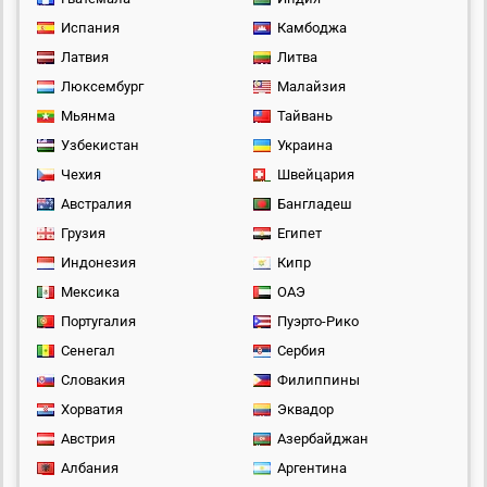
Испания
Камбоджа
Латвия
Литва
Люксембург
Малайзия
Мьянма
Тайвань
Узбекистан
Украина
Чехия
Швейцария
Австралия
Бангладеш
Грузия
Египет
Индонезия
Кипр
Мексика
ОАЭ
Португалия
Пуэрто-Рико
Сенегал
Сербия
Словакия
Филиппины
Хорватия
Эквадор
Австрия
Азербайджан
Албания
Аргентина