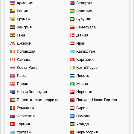
Армения
Беларусь
Бенин
Боливия
Бруней
Бурунди
Венгрия
Венесуэла
Гана
Дания
Джерси
Ирак
Ирландия
Казахстан
Канада
Киргизия
Коста-Рика
Кот-д'Ивуар
Лаос
Лесото
Ливан
Макао
Новая Зеландия
Норвегия
Палестинские территории
Папуа — Новая Гвинея
Румыния
Сирия
Словения
Сомали
Турция
Уганда
Уругвай
Черногория