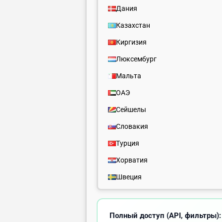
Дания
Казахстан
Киргизия
Люксембург
Мальта
ОАЭ
Сейшелы
Словакия
Турция
Хорватия
Швеция
Полный доступ (API, фильтры):