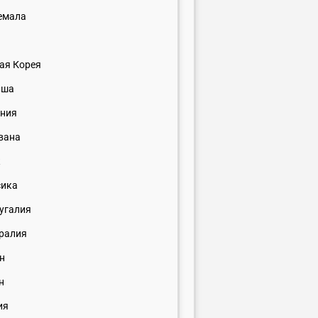
емала
н
ая Корея
ьша
ния
вана
к
сика
угалия
ралия
н
н
ия