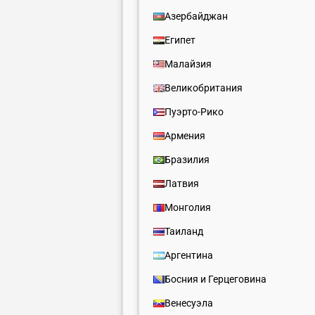
Азербайджан
Египет
Малайзия
Великобритания
Пуэрто-Рико
Армения
Бразилия
Латвия
Монголия
Таиланд
Аргентина
Босния и Герцеговина
Венесуэла