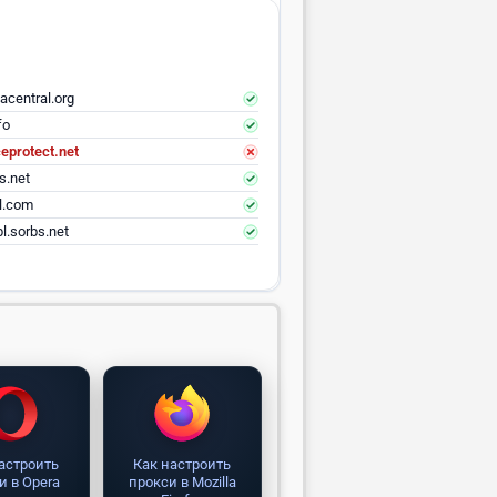
acentral.org
fo
eprotect.net
s.net
el.com
l.sorbs.net
астроить
Как настроить
и в Opera
прокси в Mozilla