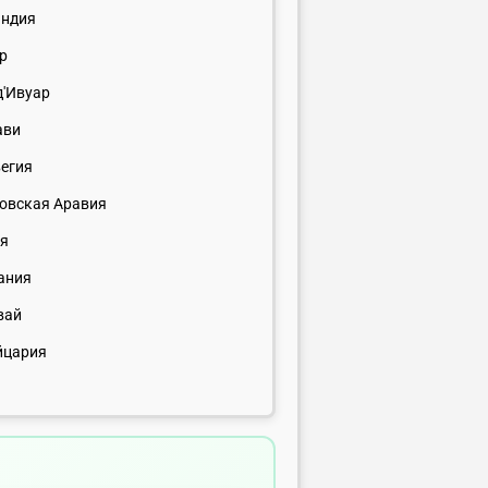
андия
р
д'Ивуар
ави
егия
овская Аравия
ия
ания
вай
йцария