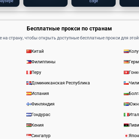
раузере
Edge
Бесплатные прокси по странам
 на страну, чтобы открыть доступные бесплатные прокси для этой
Китай
Кол
Филиппины
Герм
Перу
Гонк
Доминиканская Республика
Чил
Испания
Болг
Финляндия
Южн
Гондурас
Итал
Кения
Лив
Сингапур
Япон