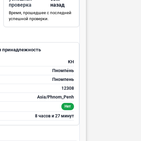
проверка
назад
Время, прошедшее с последней
успешной проверки.
ая принадлежность
KH
Пномпе́нь
Пномпень
12308
Asia/Phnom_Penh
Нет
8 часов и 27 минут