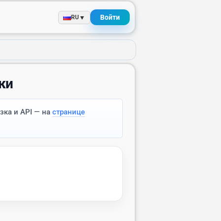
Войти
▼
RU
жи
зка и API — на
странице