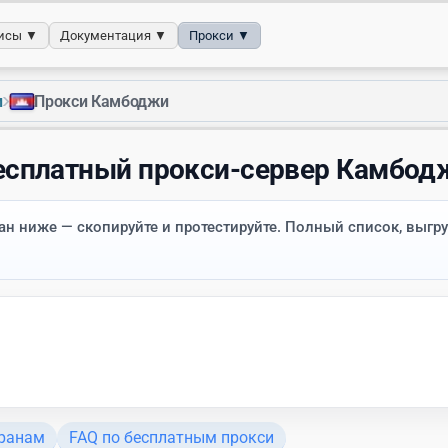
исы ▼
Документация ▼
Прокси ▼
›
и
Прокси Камбоджи
есплатный прокси-сервер Камбод
н ниже — скопируйте и протестируйте. Полный список, выгру
транам
FAQ по бесплатным прокси