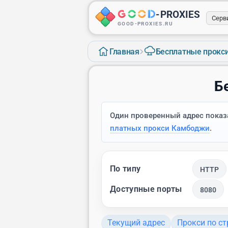
-
PROXIES
Серв
GOOD-PROXIES.RU
›
Главная
Бесплатные прокс
Б
Один проверенный адрес показа
платных прокси Камбоджи
.
По типу
HTTP
Доступные порты
8080
Текущий адрес
Прокси по с