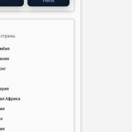
Firefox
 страны.
умбия
ания
онг
и
ария
ая Африка
ия
ия
ия