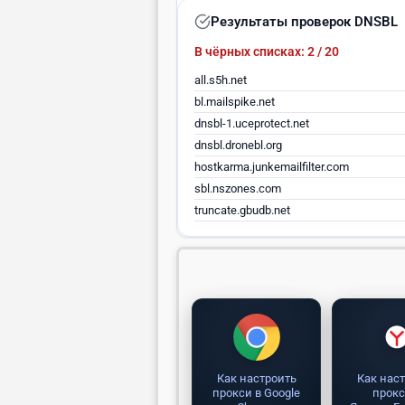
Результаты проверок DNSBL
В чёрных списках: 2 / 20
all.s5h.net
bl.mailspike.net
dnsbl-1.uceprotect.net
dnsbl.dronebl.org
hostkarma.junkemailfilter.com
sbl.nszones.com
truncate.gbudb.net
Как настроить
Как нас
прокси в Google
прокс