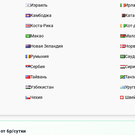
Израиль
Ирл
Камбоджа
Ката
Коста-Рика
Кот-
Макао
Мал
Новая Зеландия
Норв
Румыния
Сауд
Сербия
Сир
Тайвань
Танз
Узбекистан
Уруг
Чехия
Шве
 от 6р/сутки