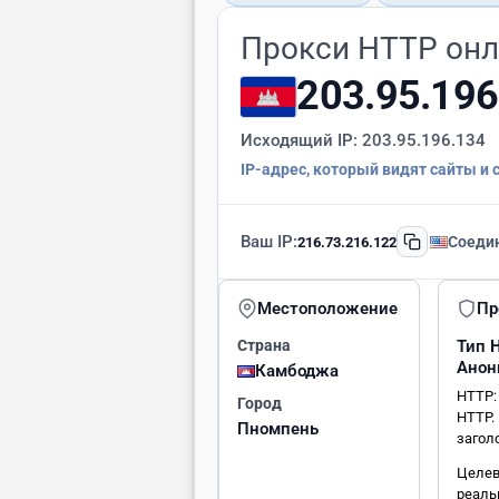
Прокси HTTP он
203.95.196
Исходящий IP:
203.95.196.134
IP-адрес, который видят сайты и 
Ваш IP:
Соеди
216.73.216.122
Местоположение
Пр
Страна
Тип
Анон
Камбоджа
HTTP:
Город
HTTP.
Пномпень
загол
Целев
реаль