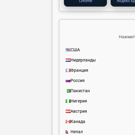
Chrome
Яндекс.Б
Нажмите
США
Нидерланды
Франция
Россия
Пакистан
Нигерия
Австрия
Канада
Непал