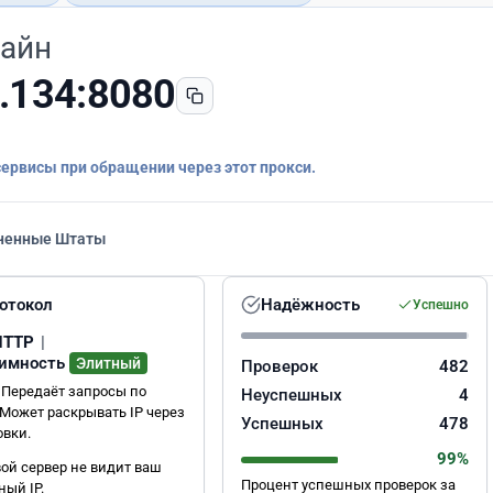
лайн
.134:8080
сервисы при обращении через этот прокси.
ненные Штаты
отокол
Надёжность
Успешно
HTTP
|
имность
Элитный
Проверок
482
 Передаёт запросы по
Неуспешных
4
 Может раскрывать IP через
Успешных
478
овки.
99%
ой сервер не видит ваш
Процент успешных проверок за
ный IP.