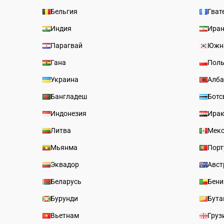
Бельгия
Гват
Индия
Ира
Парагвай
Южн
Гана
Пол
Украина
Алба
Бангладеш
Ботс
Индонезия
Ира
Литва
Мек
Мьянма
Порт
Эквадор
Авст
Беларусь
Бени
Бурунди
Бута
Вьетнам
Груз