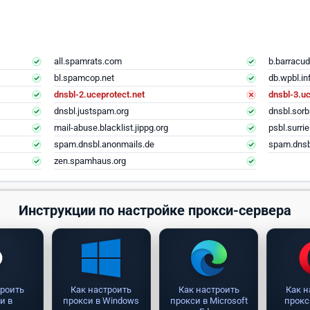
all.spamrats.com
b.barracud
bl.spamcop.net
db.wpbl.in
dnsbl-2.uceprotect.net
dnsbl-3.uc
dnsbl.justspam.org
dnsbl.sorb
mail-abuse.blacklist.jippg.org
psbl.surri
spam.dnsbl.anonmails.de
spam.dnsb
zen.spamhaus.org
Инструкции по настройке прокси-сервера
троить
Как настроить
Как настроить
Как н
и в
прокси в Windows
прокси в Microsoft
прокс