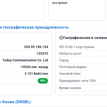
все время.
 и географическая принадлежность
Географическая и сетев
203.95.196.134
ISO 3166-1 код страны
135375
Область/штат
Today Communication Co. Ltd
Город
-10534 сек. назад
Почтовый индекс
2 151 Байт/сек
Часовой пояс
Принадлежит сети TOR
99%
Время онлайн
м-базам (DNSBL)