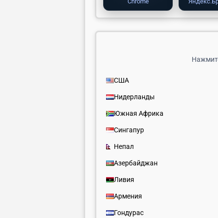
Chrome
Яндекс.Б
Нажмите
США
Нидерланды
Южная Африка
Сингапур
Непал
Азербайджан
Ливия
Армения
Гондурас