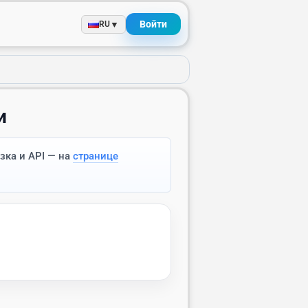
Войти
▼
RU
и
зка и API — на
странице