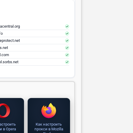
acentral.org
fo
eprotect.net
s.net
el.com
l.sorbs.net
астроить
Как настроить
и в Opera
прокси в Mozilla