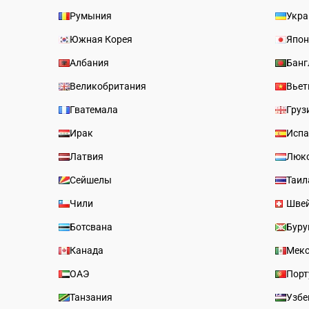
Румыния
Укра
Южная Корея
Япон
Албания
Банг
Великобритания
Вьет
Гватемала
Груз
Ирак
Испа
Латвия
Люк
Сейшелы
Таил
Чили
Шве
Ботсвана
Буру
Канада
Мек
ОАЭ
Порт
Танзания
Узбе