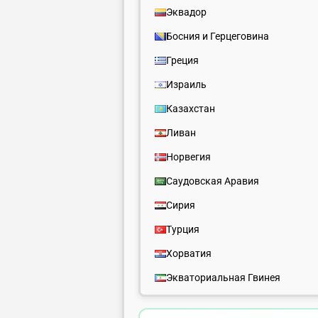
Эквадор
Босния и Герцеговина
Греция
Израиль
Казахстан
Ливан
Норвегия
Саудовская Аравия
Сирия
Турция
Хорватия
Экваториальная Гвинея