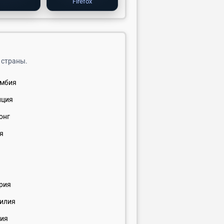
Firefox
 страны.
умбия
нция
онг
я
н
рия
илия
ия