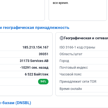
все время.
 и географическая принадлежность
Географическая и сетев
185.213.154.167
ISO 3166-1 код страны
39351
Область/штат
31173 Services AB
Город
-10290 сек. назад
Почтовый индекс
6 522 Байт/сек
Часовой пояс
Принадлежит сети TOR
94%
Время онлайн
м-базам (DNSBL)