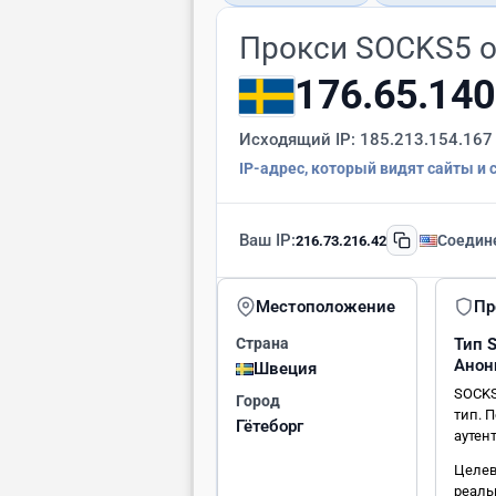
Прокси SOCKS5 
176.65.140
Исходящий IP:
185.213.154.167
IP-адрес, который видят сайты и 
Ваш IP:
Соедин
216.73.216.42
Местоположение
Пр
Страна
Тип
Анон
Швеция
SOCKS
Город
тип. 
Гётеборг
аутен
Целев
реаль