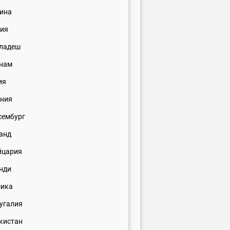
ина
ия
ладеш
нам
ия
ния
сембург
анд
йцария
нди
сика
угалия
кистан