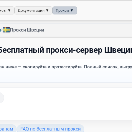
исы ▼
Документация ▼
Прокси ▼
›
и
Прокси Швеции
Бесплатный прокси-сервер Швеци
н ниже — скопируйте и протестируйте. Полный список, выгру
транам
FAQ по бесплатным прокси