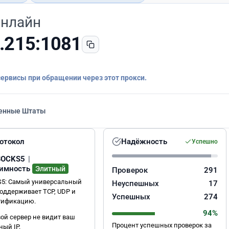
онлайн
.215:1081
сервисы при обращении через этот прокси.
енные Штаты
отокол
Надёжность
Успешно
SOCKS5
|
имность
Элитный
Проверок
291
5: Самый универсальный
Неуспешных
17
Поддерживает TCP, UDP и
Успешных
274
тификацию.
94%
ой сервер не видит ваш
Процент успешных проверок за
ный IP.