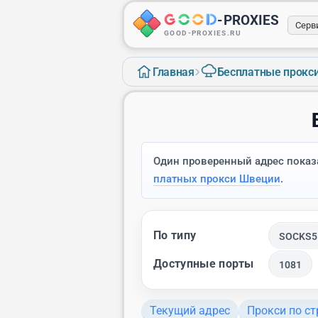
-
PROXIES
Серв
GOOD-PROXIES.RU
›
Главная
Бесплатные прокс
Один проверенный адрес показа
платных прокси Швеции
.
По типу
SOCKS5
Доступные порты
1081
Текущий адрес
Прокси по с