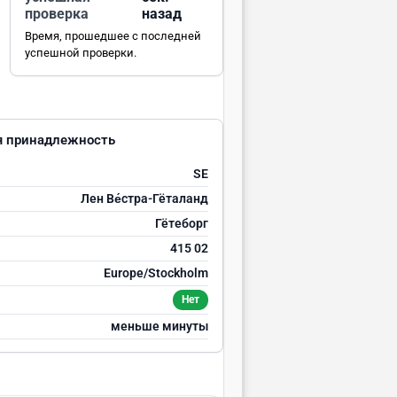
проверка
назад
Время, прошедшее с последней
успешной проверки.
ая принадлежность
SE
Лен Ве́стра-Гёталанд
Гётеборг
415 02
Europe/Stockholm
Нет
меньше минуты