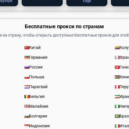
раузере
Edge
Бесплатные прокси по странам
 на страну, чтобы открыть доступные бесплатные прокси для этой
Китай
Кол
Германия
Фра
Россия
Гонк
Польша
Кени
Парагвай
Перу
Бельгия
Ира
Малайзия
Ниге
Болгария
Браз
Индонезия
Итал