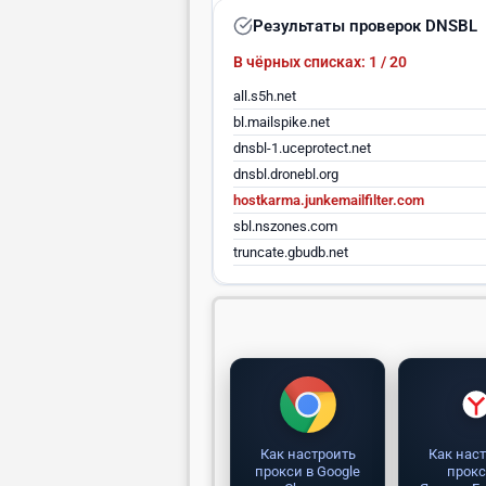
Результаты проверок DNSBL
В чёрных списках: 1 / 20
all.s5h.net
bl.mailspike.net
dnsbl-1.uceprotect.net
dnsbl.dronebl.org
hostkarma.junkemailfilter.com
sbl.nszones.com
truncate.gbudb.net
Как настроить
Как нас
прокси в Google
прокс