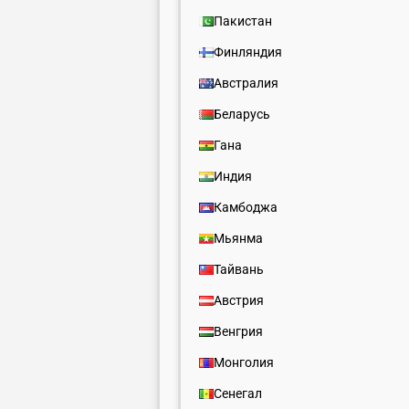
Пакистан
Финляндия
Австралия
Беларусь
Гана
Индия
Камбоджа
Мьянма
Тайвань
Австрия
Венгрия
Монголия
Сенегал