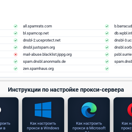
all.spamrats.com
b.barracud
bl.spamcop.net
db.wpbl.in
dnsbl-2.uceprotect.net
dnsbl-3.uc
dnsbl.justspam.org
dnsbl.sorb
mail-abuse.blacklist.jippg.org
psbl.surri
spam.dnsbl.anonmails.de
spam.dnsb
zen.spamhaus.org
Инструкции по настройке прокси-сервера
троить
Как настроить
Как настроить
Как н
и в
прокси в Windows
прокси в Microsoft
прокс