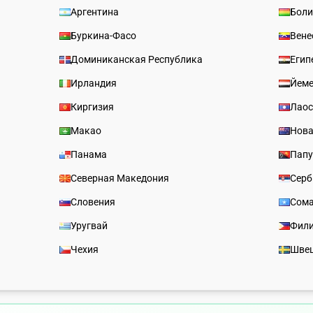
Аргентина
Боли
Буркина-Фасо
Вене
Доминиканская Республика
Егип
Ирландия
Йем
Киргизия
Лао
Макао
Нова
Панама
Папу
Северная Македония
Серб
Словения
Сом
Уругвай
Фил
Чехия
Шве