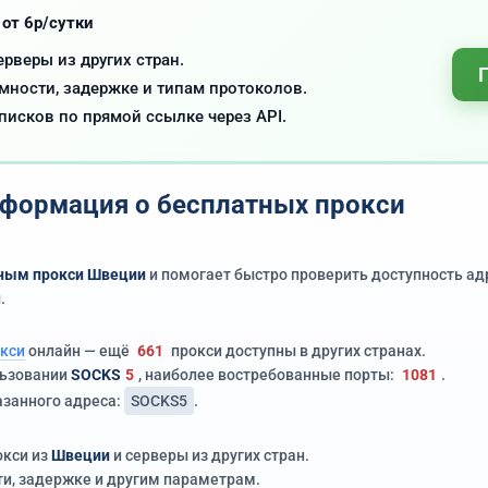
 от 6р/сутки
ерверы из других стран.
ности, задержке и типам протоколов.
писков по прямой ссылке через API.
формация о бесплатных прокси
ным прокси Швеции
и помогает быстро проверить доступность ад
.
кси
онлайн — ещё
661
прокси доступны в других странах.
льзовании
SOCKS
5
, наиболее востребованные порты:
1081
.
азанного адреса:
SOCKS5
.
окси из
Швеции
и серверы из других стран.
и, задержке и другим параметрам.