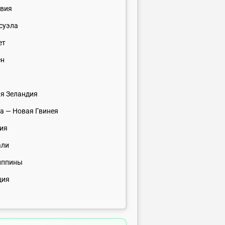
вия
суэла
ет
ен
с
я Зеландия
а — Новая Гвинея
ия
али
иппины
ция