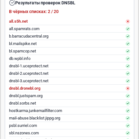
Результаты проверок DNSBL
В чёрных списках: 2 / 20
all.s5h.net
all.spamrats.com
b.barracudacentral.org
bl.mailspike.net
bl.spamcop.net
db.wpbl.info
dnsbl-1.uceprotect.net
dnsbl-2.uceprotect.net
dnsbl-3.uceprotect.net
dnsbl.dronebl.org
dnsbl.justspam.org
dnsbl.sorbs.net
hostkarma.junkemailfilter.com
mail-abuse.blacklist.jippg.org
psbl.surriel.com
sbl.nszones.com