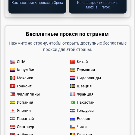
Как настроить прокси в Opera
Как настроить прокси в
Mozilla Firefox
Бесплатные прокси по странам
Нажмите на страну, чтобы открыть доступные бесплатные
прокси для этой страны.
США
Китай
Колумбия
Германия
Мексика
Нидерланды
Гонконг
Швеция
Филиппины
Франция
Испания
Пакистан
Япония
Гондурас
Парагвай
Россия
Сингапур
Чили
Албания
Бельгия