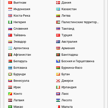
Вьетнам
Дания
Индонезия
Казахстан
Коста-Рика
Литва
Нигерия
Палестинские территории
Словения
Таиланд
Тайвань
Турция
Эквадор
Австралия
Аргентина
Армения
Афганистан
Бангладеш
Беларусь
Босния и Герцеговина
Ботсвана
Буркина-Фасо
Бурунди
Бутан
Венесуэла
Джерси
Ирак
Ирландия
Конго
Лаос
Латвия
Лесото
Макао
Мальта