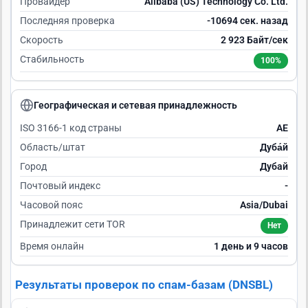
Провайдер
Alibaba (US) Technology Co. Ltd.
Последняя проверка
-10693 сек. назад
Скорость
2 923 Байт/сек
Стабильность
100%
Географическая и сетевая принадлежность
ISO 3166-1 код страны
AE
Область/штат
Дуба́й
Город
Дубай
Почтовый индекс
-
Часовой пояс
Asia/Dubai
Принадлежит сети TOR
Нет
Время онлайн
1 день и 9 часов
Результаты проверок по спам-базам (DNSBL)