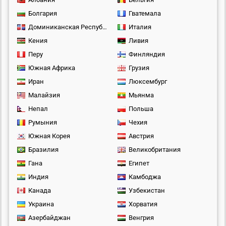
Болгария
Гватемала
Доминиканская Республика
Италия
Кения
Ливия
Перу
Финляндия
Южная Африка
Грузия
Иран
Люксембург
Малайзия
Мьянма
Непал
Польша
Румыния
Чехия
Южная Корея
Австрия
Бразилия
Великобритания
Гана
Египет
Индия
Камбоджа
Канада
Узбекистан
Украина
Хорватия
Азербайджан
Венгрия