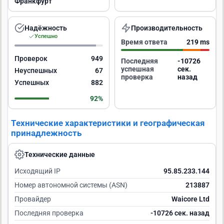
Франкфурт
Надёжность
Производительность
Успешно
Время ответа
219 ms
Проверок
949
Последняя
-10725
успешная
сек.
Неуспешных
67
проверка
назад
Успешных
882
92%
Технические характеристики и географическая
принадлежность
Технические данные
Исходящий IP
95.85.233.144
Номер автономной системы (ASN)
213887
Провайдер
Waicore Ltd
Последняя проверка
-10725 сек. назад