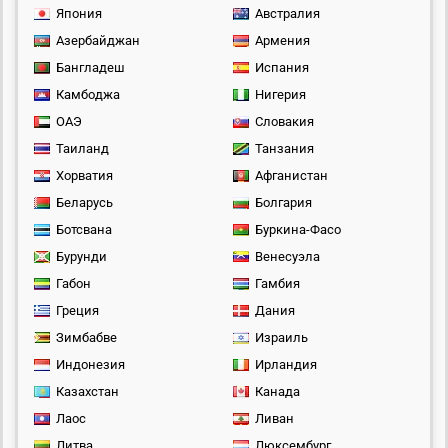
Япония
Австралия
Азербайджан
Армения
Бангладеш
Испания
Камбоджа
Нигерия
ОАЭ
Словакия
Таиланд
Танзания
Хорватия
Афганистан
Беларусь
Болгария
Ботсвана
Буркина-Фасо
Бурунди
Венесуэла
Габон
Гамбия
Греция
Дания
Зимбабве
Израиль
Индонезия
Ирландия
Казахстан
Канада
Лаос
Ливан
Литва
Люксембург