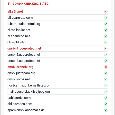
В чёрных списках: 3 / 20
all.s5h.net
all.spamrats.com
b.barracudacentral.org
bl.mailspike.net
bl.spamcop.net
db.wpbl.info
dnsbl-1.uceprotect.net
dnsbl-2.uceprotect.net
dnsbl-3.uceprotect.net
dnsbl.dronebl.org
dnsbl.justspam.org
dnsbl.sorbs.net
hostkarma.junkemailfilter.com
mail-abuse.blacklist.jippg.org
psbl.surriel.com
sbl.nszones.com
spam.dnsbl.anonmails.de