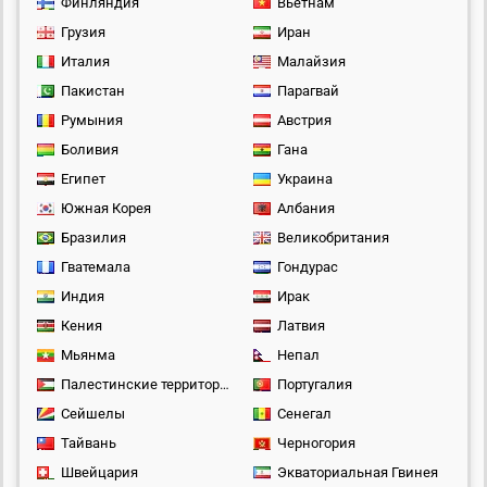
Финляндия
Вьетнам
Грузия
Иран
Италия
Малайзия
Пакистан
Парагвай
Румыния
Австрия
Боливия
Гана
Египет
Украина
Южная Корея
Албания
Бразилия
Великобритания
Гватемала
Гондурас
Индия
Ирак
Кения
Латвия
Мьянма
Непал
Палестинские территории
Португалия
Сейшелы
Сенегал
Тайвань
Черногория
Швейцария
Экваториальная Гвинея