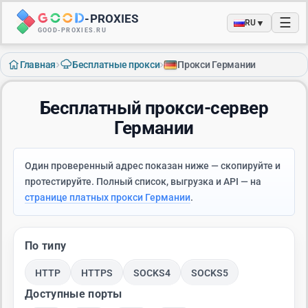
-
PROXIES
☰
▼
RU
GOOD-PROXIES.RU
›
›
Главная
Бесплатные прокси
Прокси Германии
Бесплатный прокси-сервер
Германии
Один проверенный адрес показан ниже — скопируйте и
протестируйте. Полный список, выгрузка и API — на
странице платных прокси Германии
.
По типу
HTTP
HTTPS
SOCKS4
SOCKS5
Доступные порты