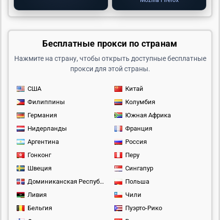
Mozilla Firefox
Бесплатные прокси по странам
Нажмите на страну, чтобы открыть доступные бесплатные
прокси для этой страны.
США
Китай
Филиппины
Колумбия
Германия
Южная Африка
Нидерланды
Франция
Аргентина
Россия
Гонконг
Перу
Швеция
Сингапур
Доминиканская Республика
Польша
Ливия
Чили
Бельгия
Пуэрто-Рико