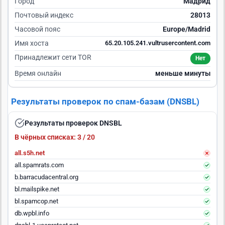
Город
Мадрид
Почтовый индекс
28013
Часовой пояс
Europe/Madrid
Имя хоста
65.20.105.241.vultrusercontent.com
Принадлежит сети TOR
Нет
Время онлайн
меньше минуты
Результаты проверок по спам-базам (DNSBL)
Результаты проверок DNSBL
В чёрных списках: 3 / 20
all.s5h.net
all.spamrats.com
b.barracudacentral.org
bl.mailspike.net
bl.spamcop.net
db.wpbl.info