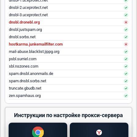
dnsbl-1.uceprotect.net
dnsbl-2.uceprotect.net
dnsbl-3.uceprotect.net
dnsbl.dronebl.org
dnsbl.justspam.org
dnsbl.sorbs.net
hostkarma.junkemailfilter.com
mail-abuse.blacklist.jippg.org
psbl.surriel.com
sbl.nszones.com
spam.dnsbl.anonmails.de
spam.dnsbl.sorbs.net
truncate.gbudb.net
zen.spamhaus.org
Инструкции по настройке прокси-сервера