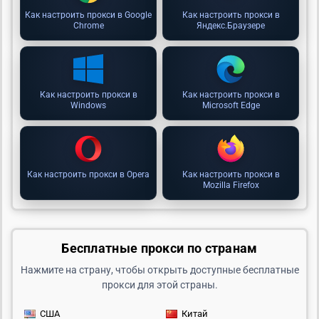
Как настроить прокси в Google
Как настроить прокси в
Chrome
Яндекс.Браузере
Как настроить прокси в
Как настроить прокси в
Windows
Microsoft Edge
Как настроить прокси в Opera
Как настроить прокси в
Mozilla Firefox
Бесплатные прокси по странам
Нажмите на страну, чтобы открыть доступные бесплатные
прокси для этой страны.
США
Китай