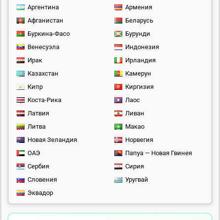
Аргентина
Армения
Афганистан
Беларусь
Буркина-Фасо
Бурунди
Венесуэла
Индонезия
Ирак
Ирландия
Казахстан
Камерун
Кипр
Киргизия
Коста-Рика
Лаос
Латвия
Ливан
Литва
Макао
Новая Зеландия
Норвегия
ОАЭ
Папуа — Новая Гвинея
Сербия
Сирия
Словения
Уругвай
Эквадор