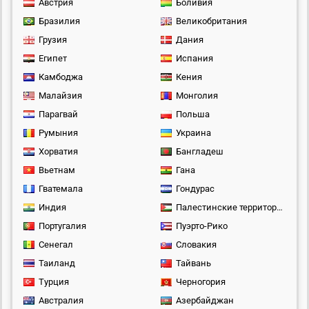
Австрия
Боливия
Бразилия
Великобритания
Грузия
Дания
Египет
Испания
Камбоджа
Кения
Малайзия
Монголия
Парагвай
Польша
Румыния
Украина
Хорватия
Бангладеш
Вьетнам
Гана
Гватемала
Гондурас
Индия
Палестинские территории
Португалия
Пуэрто-Рико
Сенегал
Словакия
Таиланд
Тайвань
Турция
Черногория
Австралия
Азербайджан