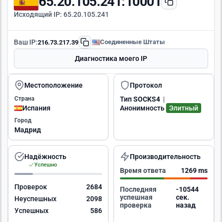
65.20.105.241:10001
Исходящий IP:
65.20.105.241
Ваш IP:
Соединенные Штаты
216.73.217.39
Диагностика моего IP
Местоположение
Протокол
Страна
Тип
SOCKS4
|
Испания
Анонимность
Элитный
Город
Мадрид
Надёжность
Производительность
Успешно
Время ответа
1269 ms
Проверок
2684
Последняя
-10543
успешная
сек.
Неуспешных
2098
проверка
назад
Успешных
586