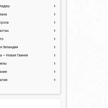
ладеш
1
вана
1
суэла
1
хстан
1
то
1
я Зеландия
1
а — Новая Гвинея
1
шелы
1
ания
1
атия
1