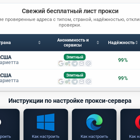
Свежий бесплатный лист прокси
ие проверенные адреса с типом, страной, надёжностью, откл
проверки.
Анонимность и
трана
Надёжность
сервисы
США
Элитный
99%
ариетта
США
Элитный
99%
ариетта
Инструкции по настройке прокси-сервера
троить
Как настроить
Как настроить
Как н