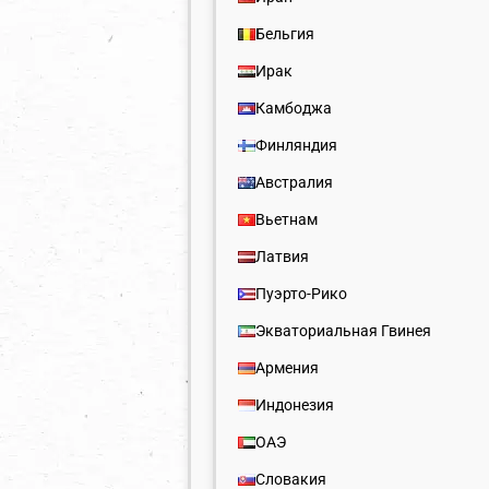
Бельгия
Ирак
Камбоджа
Финляндия
Австралия
Вьетнам
Латвия
Пуэрто-Рико
Экваториальная Гвинея
Армения
Индонезия
ОАЭ
Словакия