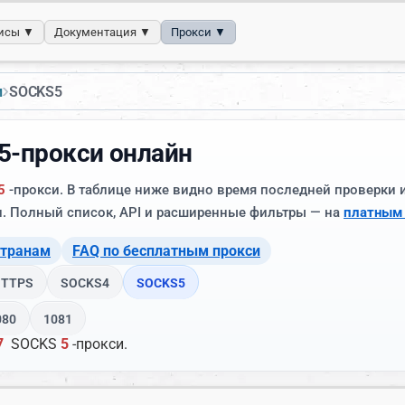
исы ▼
Документация ▼
Прокси ▼
›
и
SOCKS5
5-прокси онлайн
5
-прокси. В таблице ниже видно время последней проверки 
. Полный список, API и расширенные фильтры — на
платным
странам
FAQ по бесплатным прокси
HTTPS
SOCKS4
SOCKS5
080
1081
7
SOCKS
5
-прокси.