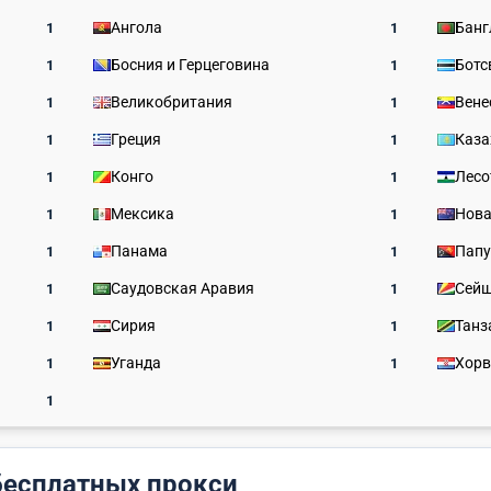
Ангола
Банг
1
1
Босния и Герцеговина
Ботс
1
1
Великобритания
Вене
1
1
Греция
Каза
1
1
Конго
Лесо
1
1
Мексика
Нова
1
1
Панама
Папу
1
1
Саудовская Аравия
Сей
1
1
Сирия
Танз
1
1
Уганда
Хорв
1
1
1
бесплатных прокси