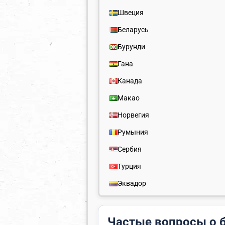
Швеция
Беларусь
Бурунди
Гана
Канада
Макао
Норвегия
Румыния
Сербия
Турция
Эквадор
Частые вопросы о 