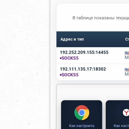
В таблице показаны текущ
Адрес и тип
С
192.252.209.155:14455
М
SOCKS5
192.111.135.17:18302
М
SOCKS5
Как настроить
Как нас