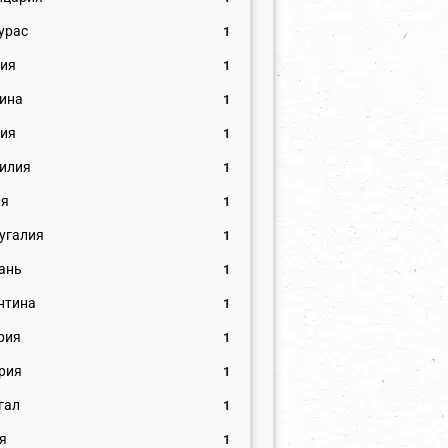
урас
1
ия
1
ина
1
ия
1
илия
1
ия
1
угалия
1
ань
1
нтина
1
рия
1
рия
1
гал
1
я
1