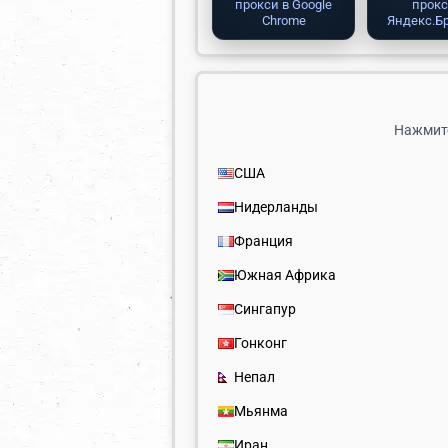
прокси в Google
прокс
Chrome
Яндекс.Б
Нажмите
США
Нидерланды
Франция
Южная Африка
Сингапур
Гонконг
Непал
Мьянма
Иран