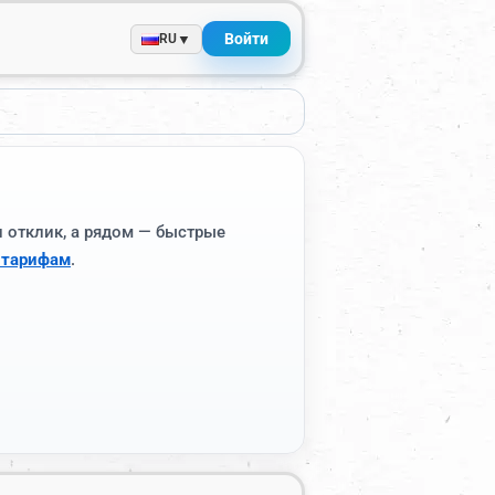
Войти
▼
RU
и отклик, а рядом — быстрые
 тарифам
.