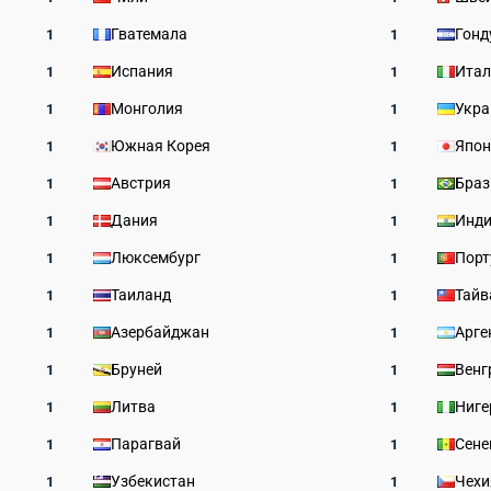
Гватемала
Гонд
1
1
Испания
Итал
1
1
Монголия
Укра
1
1
Южная Корея
Япон
1
1
Австрия
Браз
1
1
Дания
Инд
1
1
Люксембург
Порт
1
1
Таиланд
Тайв
1
1
Азербайджан
Арге
1
1
Бруней
Венг
1
1
Литва
Ниге
1
1
Парагвай
Сене
1
1
Узбекистан
Чехи
1
1