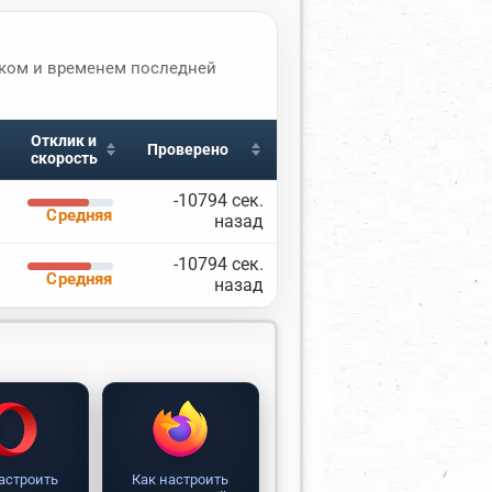
иком и временем последней
Отклик и
Проверено
скорость
-10793 сек.
Средняя
назад
-10793 сек.
Средняя
назад
астроить
Как настроить