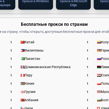
и в
прокси в Windows
прокси в Microsoft
прокс
раузере
Edge
Бесплатные прокси по странам
 на страну, чтобы открыть доступные бесплатные прокси для этой
Китай
Кол
1
1
Филиппины
Герм
1
1
Пакистан
Росс
1
1
Доминиканская Республика
Лив
1
1
Перу
Егип
1
1
Кения
Пол
1
1
Грузия
Мал
1
1
Албания
Болг
1
1
Чили
Шве
1
1