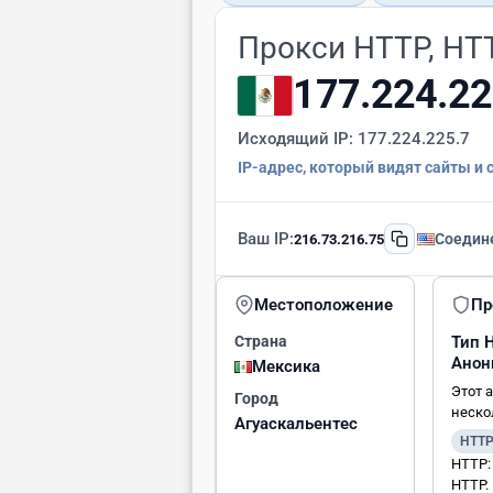
Прокси HTTP, HT
177.224.22
Исходящий IP:
177.224.225.7
IP-адрес, который видят сайты и 
Ваш IP:
Соедин
216.73.216.75
Местоположение
Пр
Страна
Тип
Анон
Мексика
Этот 
Город
неско
Агуаскальентес
HTT
HTTP:
HTTP.