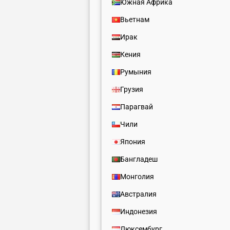
Южная Африка
Вьетнам
Ирак
Кения
Румыния
Грузия
Парагвай
Чили
Япония
Бангладеш
Монголия
Австралия
Индонезия
Люксембург