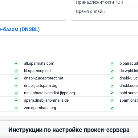
Принадлежит сети TOR
Время онлайн
м-базам (DNSBL)
all.spamrats.com
b.barracud
bl.spamcop.net
db.wpbl.in
dnsbl-2.uceprotect.net
dnsbl-3.uc
dnsbl.justspam.org
dnsbl.sorb
mail-abuse.blacklist.jippg.org
psbl.surri
spam.dnsbl.anonmails.de
spam.dnsb
zen.spamhaus.org
Инструкции по настройке прокси-сервера