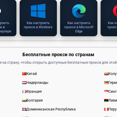
троить
Как настроить
Как настроить
Как н
и в
прокси в Windows
прокси в Microsoft
прокс
раузере
Edge
Бесплатные прокси по странам
 на страну, чтобы открыть доступные бесплатные прокси для этой
Китай
Кол
Нидерланды
Герм
Франция
Синг
Болгария
Лив
Доминиканская Республика
Перу