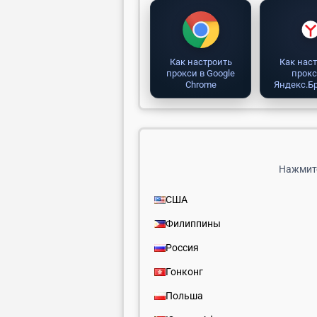
Как настроить
Как нас
прокси в Google
прокс
Chrome
Яндекс.Б
Нажмите
США
Филиппины
Россия
Гонконг
Польша