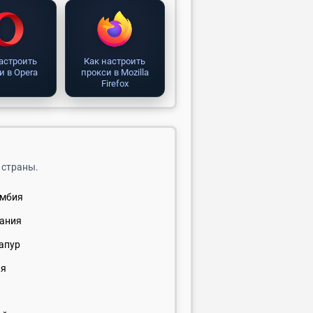
астроить
Как настроить
и в Opera
прокси в Mozilla
Firefox
 страны.
умбия
ания
апур
ия