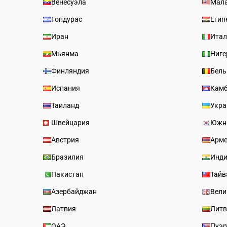
Венесуэла
Мал
Гондурас
Егип
Иран
Итал
Мьянма
Ниге
Финляндия
Бель
Испания
Кам
Таиланд
Укра
Швейцария
Южн
Австрия
Арм
Бразилия
Инд
Пакистан
Тайв
Азербайджан
Вели
Латвия
Лит
ОАЭ
Пуэр