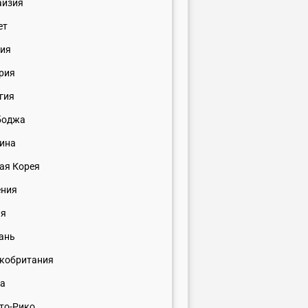
айзия
ет
ия
рия
гия
боджа
ина
ая Корея
ения
ия
ань
кобритания
ва
то-Рико