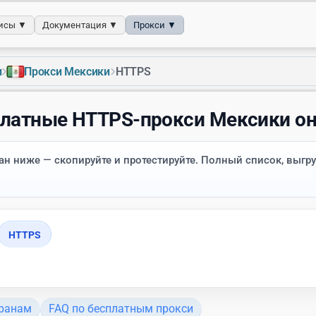
исы ▼
Документация ▼
Прокси ▼
›
›
и
Прокси Мексики
HTTPS
латные HTTPS-прокси Мексики о
н ниже — скопируйте и протестируйте. Полный список, выгру
HTTPS
транам
FAQ по бесплатным прокси