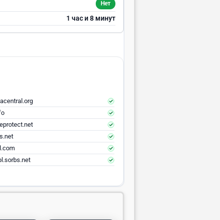
Нет
1 час и 8 минут
acentral.org
fo
eprotect.net
s.net
el.com
l.sorbs.net