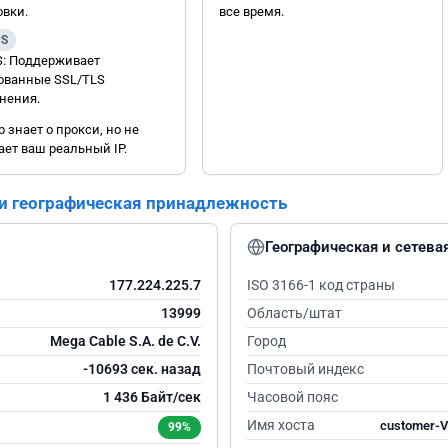
овки.
все время.
PS
: Поддерживает
ванные SSL/TLS
нения.
 знает о прокси, но не
ает ваш реальный IP.
 и географическая принадлежность
Географическая и сетев
177.224.225.7
ISO 3166-1 код страны
13999
Область/штат
Mega Cable S.A. de C.V.
Город
-10692 сек. назад
Почтовый индекс
1 436 Байт/сек
Часовой пояс
Имя хоста
customer-
99%