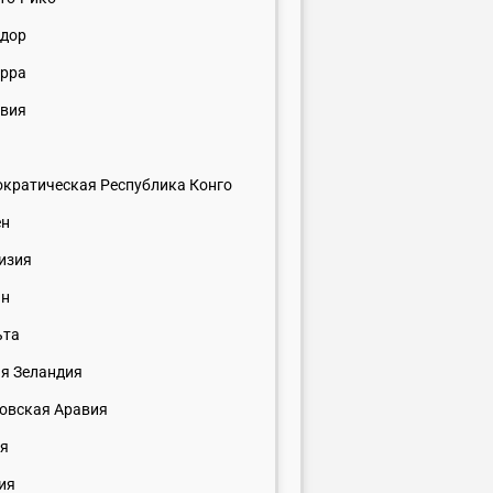
дор
рра
вия
кратическая Республика Конго
ен
изия
ан
ьта
я Зеландия
овская Аравия
ия
ия