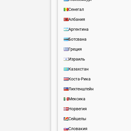
Сенегал
Албания
Аргентина
Ботсвана
Греция
Израиль
Казахстан
Коста-Рика
Лихтенштейн
Мексика
Норвегия
Сейшелы
Словакия