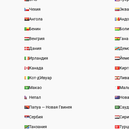
Чехия
Эква
Ангола
Андо
Бенин
Боли
Венгрия
Гана
Дания
Демо
Ирландия
Йем
Канада
Кирг
Кот-д'Ивуар
Лив
Макао
Мал
Непал
Нова
Папуа — Новая Гвинея
Сауд
Сербия
Сир
Танзания
Турц