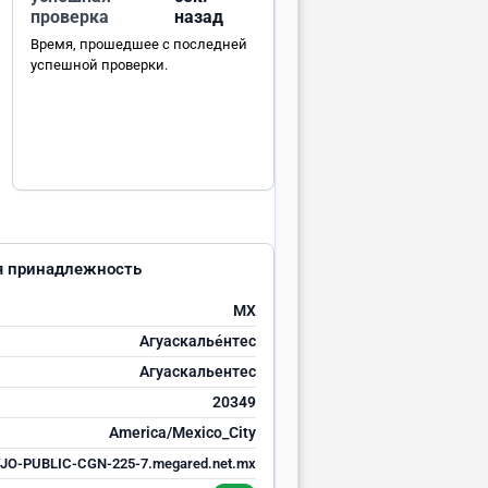
проверка
назад
Время, прошедшее с последней
успешной проверки.
ая принадлежность
MX
Агуаскалье́нтес
Агуаскальентес
20349
America/Mexico_City
VJO-PUBLIC-CGN-225-7.megared.net.mx