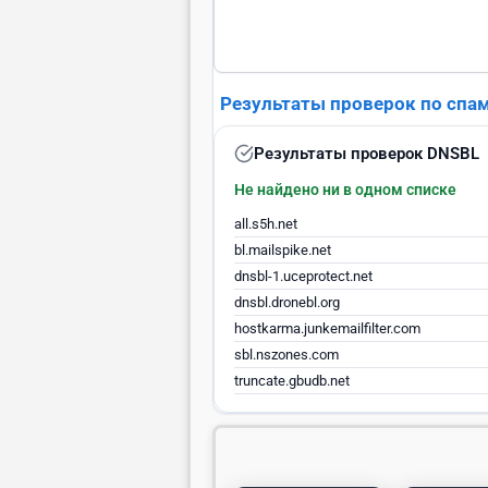
Результаты проверок по спа
Результаты проверок DNSBL
Не найдено ни в одном списке
all.s5h.net
bl.mailspike.net
dnsbl-1.uceprotect.net
dnsbl.dronebl.org
hostkarma.junkemailfilter.com
sbl.nszones.com
truncate.gbudb.net