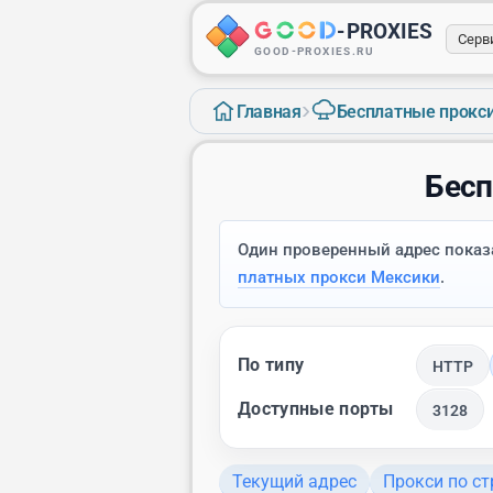
-
PROXIES
Серв
GOOD-PROXIES.RU
›
Главная
Бесплатные прокс
Бесп
Один проверенный адрес показа
платных прокси Мексики
.
По типу
HTTP
Доступные порты
3128
Текущий адрес
Прокси по с