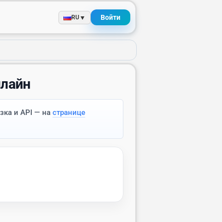
Войти
▼
RU
нлайн
зка и API — на
странице