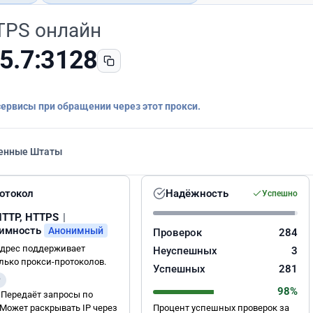
TPS онлайн
5.7:3128
сервисы при обращении через этот прокси.
енные Штаты
отокол
Надёжность
Успешно
HTTP, HTTPS
|
имность
Анонимный
Проверок
284
адрес поддерживает
Неуспешных
3
лько прокси-протоколов.
Успешных
281
P
98%
 Передаёт запросы по
 Может раскрывать IP через
Процент успешных проверок за