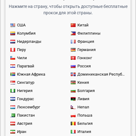
Нажмите на страну, чтобы открыть доступные бесплатные
прокси для этой страны.
США
Китай
Колумбия
Филиппины
Нидерланды
Франция
Перу
Германия
Чили
Гонконг
Парагвай
Россия
Южная Африка
Доминиканская Республика
Сингапур
Кения
Нигерия
Болгария
Гондурас
Ливия
Люксембург
Непал
Пакистан
Польша
Австрия
Бельгия
Иран
Италия