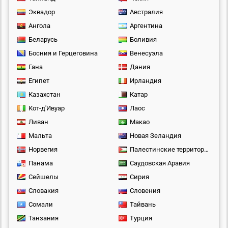
Эквадор
Австралия
Ангола
Аргентина
Беларусь
Боливия
Босния и Герцеговина
Венесуэла
Гана
Дания
Египет
Ирландия
Казахстан
Катар
Кот-д'Ивуар
Лаос
Ливан
Макао
Мальта
Новая Зеландия
Норвегия
Палестинские территории
Панама
Саудовская Аравия
Сейшелы
Сирия
Словакия
Словения
Сомали
Тайвань
Танзания
Турция