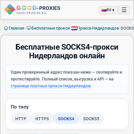
-
PROXIES
☰
▼
RU
GOOD-PROXIES.RU
›
›
›
Главная
Бесплатные прокси
Прокси Нидерландов
SOCKS
Бесплатные SOCKS4-прокси
Нидерландов онлайн
Один проверенный адрес показан ниже — скопируйте и
протестируйте. Полный список, выгрузка и API — на
странице платных прокси Нидерландов
.
По типу
HTTP
HTTPS
SOCKS4
SOCKS5