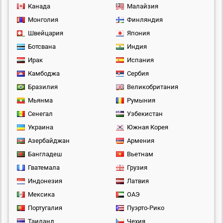
Канада
Малайзия
Монголия
Финляндия
Швейцария
Япония
Ботсвана
Индия
Ирак
Испания
Камбоджа
Сербия
Бразилия
Великобритания
Мьянма
Румыния
Сенегал
Узбекистан
Украина
Южная Корея
Азербайджан
Армения
Бангладеш
Вьетнам
Гватемала
Грузия
Индонезия
Латвия
Мексика
ОАЭ
Португалия
Пуэрто-Рико
Таиланд
Чехия