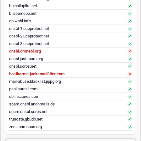
bl.mailspike.net
bl.spamcop.net
db.wpbl.info
dnsbl-1.uceprotect.net
dnsbl-2.uceprotect.net
dnsbl-3.uceprotect.net
dnsbl.dronebl.org
dnsbl.justspam.org
dnsbl.sorbs.net
hostkarma.junkemailfilter.com
mail-abuse.blacklist.jippg.org
psbl.surriel.com
sbl.nszones.com
spam.dnsbl.anonmails.de
spam.dnsbl.sorbs.net
truncate.gbudb.net
zen.spamhaus.org